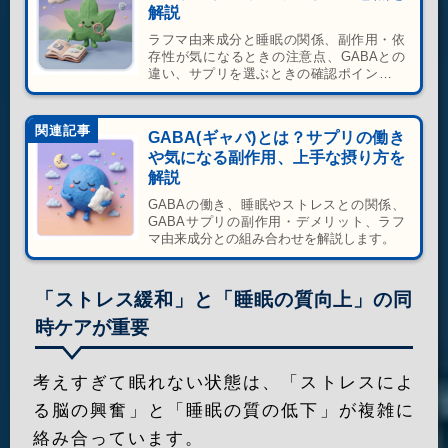
解説
ラフマ由来成分と睡眠の関係、副作用・依
存性が気になるときの注意点、GABAとの
違い、サプリを選ぶときの確認ポイントを
解説します。
関連記事
GABA(ギャバ)とは？サプリの働き
や気になる副作用、上手な摂り方を
解説
GABAの働き、睡眠やストレスとの関係、
GABAサプリの副作用・デメリット、ラフ
マ由来成分との組み合わせを解説します。
「ストレス緩和」と「睡眠の質向上」の同
時ケアが重要
考えすぎて眠れない状態は、「ストレスによ
る脳の興奮」と「睡眠の質の低下」が複雑に
絡み合っています。