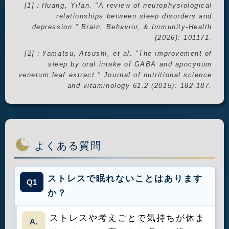
[1]：Huang, Yifan. "A review of neurophysiological
relationships between sleep disorders and
depression." Brain, Behavior, & Immunity-Health
(2026): 101171.
[2]：Yamatsu, Atsushi, et al. "The improvement of
sleep by oral intake of GABA and apocynum
venetum leaf extract." Journal of nutritional science
and vitaminology 61.2 (2015): 182-187.
よくある質問
ストレスで眠れないことはあります
Q1
か？
ストレスや考えごとで気持ちが休ま
A.